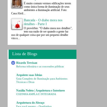
É muito comum vermos edificações terem
como única forma de iluminação de seus
ambientes a iluminação artificial. Foto:
Casa Abril...
Bancada - O diabo mora nos
detalhes - Parte I
O provérbio: “O diabo mora nos detalhes”,
tem sua razão de ser quando a gente faz
uso de qualquer coisa que por um pequeno detalhe
vira u...
Lista de Blogs
Ricardo Trevisan
Reforma tributária e as concessões públicas
Arquitete suas Ideias
Guia Completo de Iluminação para Ambientes:
Técnicas e Dicas
Natália Noleto | Arquitetura e Interiores
COZINHA AMPLA E INTEGRADA
Arquitetura do Abraço
Faça você mesmo – Quadrinhos