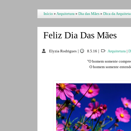
Início
»
Arquitetura
»
Dia das Mães
»
Dica da Arquiteta
Feliz Dia Das Mães
Elyzia Rodrigues
|
8.5.16
|
Arquitetura
|
D
"O homem somente compreen
O homem somente entender