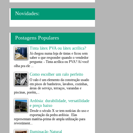
Novidades:
Postagens Populares
Tinta látex PVA ou látex acrílica?
Já chegou numa loja de tintas e ficou sem
saber o que responder quando o vendedor
pergunta: - Tinta acrílica ou PVA? Aí você
olha pra ele ...
Como escolher um ralo perfeito
O ralo é um elemento da construção usado
em pisos de banheiros, lavabos, cozinhas,
áreas de serviço, terraços, varandas e
piscinas, porém,...
Ardósia: durabilidade, versatilidade
e preço baixo
Desde o século X se tem notícias do uso e
exportação da pedra ardósia . Elas
representam matéria-prima de ampla utilização para
revestiment...
Iluminação Natural