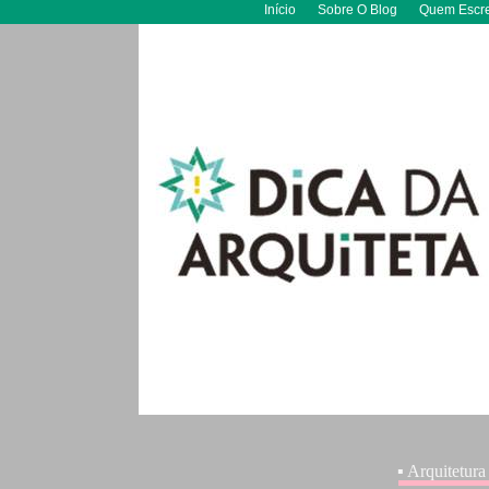
Início
Sobre O Blog
Quem Escr
▪ Arquitetura