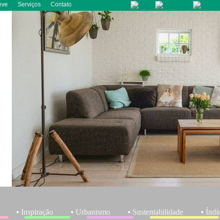
eve
Serviços
Contato
▪ Inspiração
▪ Urbanismo
▪ Sustentabilidade
▪ Índi