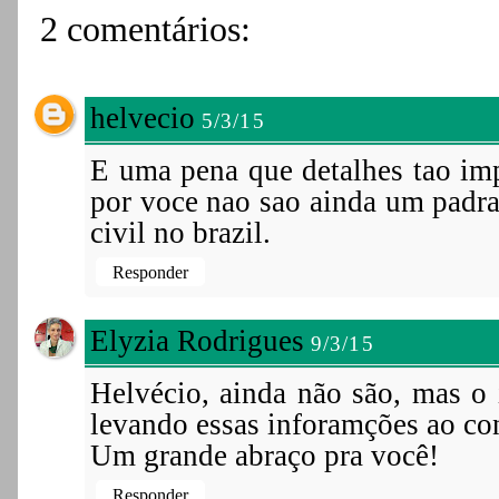
2 comentários:
helvecio
5/3/15
E uma pena que detalhes tao imp
por voce nao sao ainda um padra
civil no brazil.
Responder
Elyzia Rodrigues
9/3/15
Helvécio, ainda não são, mas o 
levando essas inforamções ao co
Um grande abraço pra você!
Responder