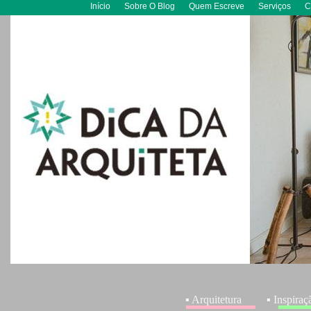
Início
Sobre O Blog
Quem Escreve
Serviços
C
▪ Arquitetura
▪ Inspiraç