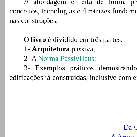
A abordagem é feita de forma prá
conceitos, tecnologias e diretrizes fundam
nas construções.
O
livro
é dividido em três partes:
1-
Arquitetura
passiva,
2- A
Norma PassivHaus
;
3- Exemplos práticos demostrando
edificações já construídas, inclusive com 
Da C
A Arquit