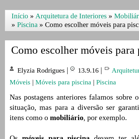
Início
»
Arquitetura de Interiores
»
Mobiliár
»
Piscina
»
Como escolher móveis para pisc
Como escolher móveis para 
|
|
Elyzia Rodrigues
13.9.16
Arquitetur
Móveis
|
Móveis para piscina
|
Piscina
Nas postagens anteriores falamos sobre 
situação, mas para a diversão ser garan
itens como o
mobiliário
, por exemplo.
Os
móveis para piscina
devem ter alé