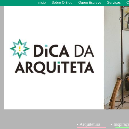
Início
Sobre O Blog
Quem Escreve
Serviços
C
▪ Arquitetura
▪ Inspiraç