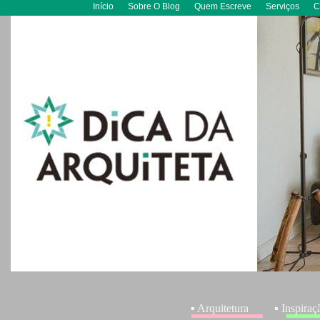
Início
Sobre O Blog
Quem Escreve
Serviços
C
▪ Arquitetura
▪ Inspiraç