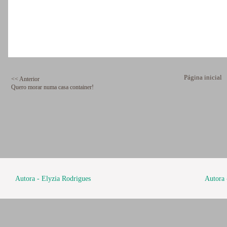
Página inicial
<< Anterior
Quero morar numa casa container!
Autora - Elyzia Rodrigues
Autora 