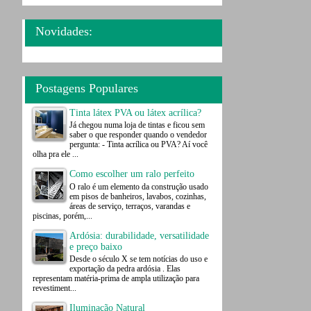
Novidades:
Postagens Populares
Tinta látex PVA ou látex acrílica?
Já chegou numa loja de tintas e ficou sem
saber o que responder quando o vendedor
pergunta: - Tinta acrílica ou PVA? Aí você
olha pra ele ...
Como escolher um ralo perfeito
O ralo é um elemento da construção usado
em pisos de banheiros, lavabos, cozinhas,
áreas de serviço, terraços, varandas e
piscinas, porém,...
Ardósia: durabilidade, versatilidade
e preço baixo
Desde o século X se tem notícias do uso e
exportação da pedra ardósia . Elas
representam matéria-prima de ampla utilização para
revestiment...
Iluminação Natural