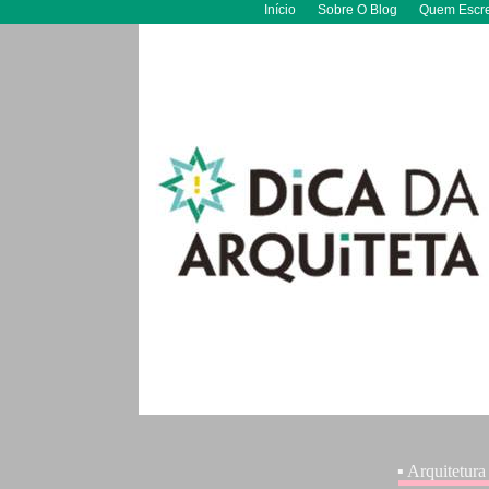
Início
Sobre O Blog
Quem Escr
▪ Arquitetura