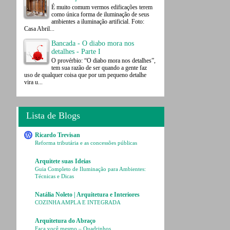
É muito comum vermos edificações terem
como única forma de iluminação de seus
ambientes a iluminação artificial. Foto:
Casa Abril...
Bancada - O diabo mora nos
detalhes - Parte I
O provérbio: “O diabo mora nos detalhes”,
tem sua razão de ser quando a gente faz
uso de qualquer coisa que por um pequeno detalhe
vira u...
Lista de Blogs
Ricardo Trevisan
Reforma tributária e as concessões públicas
Arquitete suas Ideias
Guia Completo de Iluminação para Ambientes:
Técnicas e Dicas
Natália Noleto | Arquitetura e Interiores
COZINHA AMPLA E INTEGRADA
Arquitetura do Abraço
Faça você mesmo – Quadrinhos