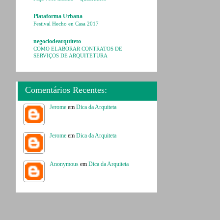
Plataforma Urbana
Festival Hecho en Casa 2017
negociodearquiteto
COMO ELABORAR CONTRATOS DE
SERVIÇOS DE ARQUITETURA
Comentários Recentes:
Jerome
em
Dica da Arquiteta
Jerome
em
Dica da Arquiteta
Anonymous
em
Dica da Arquiteta