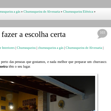
rrasqueira a gás
»
Churrasqueira de Alvenaria
»
Churrasqueira Elétrica
»
fazer a escolha certa
103
e Interiores
|
Churrasqueira
|
churrasqueira a gás
|
Churrasqueira de Alvenaria
|
 perto das pessoas que gostamos, e nada melhor que preparar um churrasco.
ueira
têm o seu lugar.