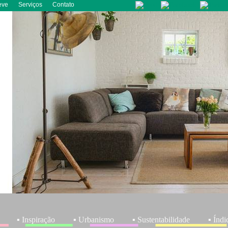
eve
Serviços
Contato
▪ Inspiração
▪ Urbanismo
▪ Sustentabilidade
▪ Índi