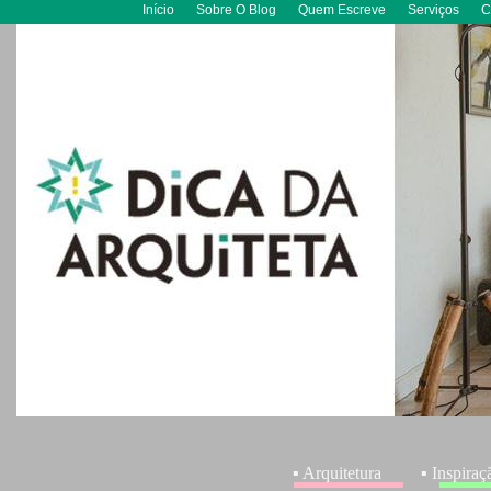
Início
Sobre O Blog
Quem Escreve
Serviços
C
▪ Arquitetura
▪ Inspiraç