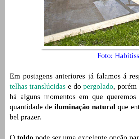
Foto: Habitís
Em postagens anteriores já falamos á re
telhas translúcidas
e do
pergolado
, porém 
há alguns momentos em que queremos t
quantidade de
iluminação natural
que en
bel prazer.
O
toldo
pode ser uma excelente opção par